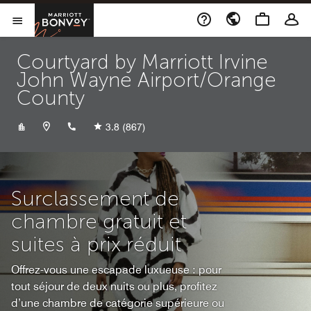
Skip to Content
Marriott Bonvoy
Ouvrir le menu
Courtyard by Marriott Irvine
John Wayne Airport/Orange
County
+19497571200
3.8
(867)
Surclassement de
chambre gratuit et
suites à prix réduit
Offrez-vous une escapade luxueuse : pour
tout séjour de deux nuits ou plus, profitez
d’une chambre de catégorie supérieure ou