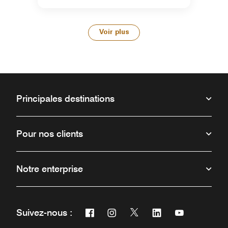
Voir plus
Principales destinations
Pour nos clients
Notre enterprise
Facebook
Instagram
Twitter
Linkedin
Youtube
Suivez-nous :
Ouvre une nouvelle fenêtre
Ouvre une nouvelle fenêtre
Ouvre une nouvelle fenêt
Ouvre une nouvelle 
Ouvre une nou