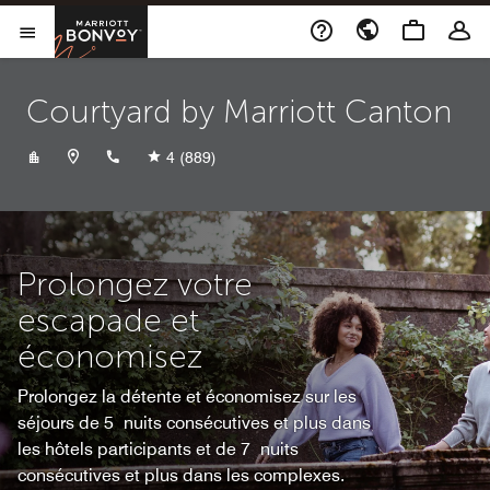
Skip to Content
Marriott Bonvoy
Ouvrir le menu
Courtyard by Marriott Canton
+13304946494
4
(889)
Prolongez votre
escapade et
économisez
Prolongez la détente et économisez sur les
séjours de 5 nuits consécutives et plus dans
les hôtels participants et de 7 nuits
consécutives et plus dans les complexes.