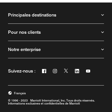
Principales destinations
Pour nos clients
Notre enterprise
Facebook
Instagram
Twitter
Linkedin
Youtube
Suivez-nous :
Ouvre une nouvelle fenêtre
Ouvre une nouvelle fenêtre
Ouvre une nouvelle fenêt
Ouvre une nouvelle 
Ouvre une nou
Français
© 1996 - 2023 Marriott International, Inc. Tous droits réservés.
Informations exclusives et confidentielles de Marriott