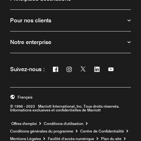
Pour nos clients
Notre enterprise
Facebook
Instagram
Twitter
Linkedin
Youtube
Suivez-nous :
Ouvre une nouvelle fenêtre
Ouvre une nouvelle fenêtre
Ouvre une nouvelle fenêt
Ouvre une nouvelle 
Ouvre une nou
Français
© 1996 - 2023 Marriott International, Inc. Tous droits réservés.
Informations exclusives et confidentielles de Marriott
Ouvre une nouvelle fenêtre
Offres d'emploi
Conditions d'utilisation
Conditions générales du programme
Centre de Confidentialité
Mentions Légales
Facilité d’accès numérique
Plan du site