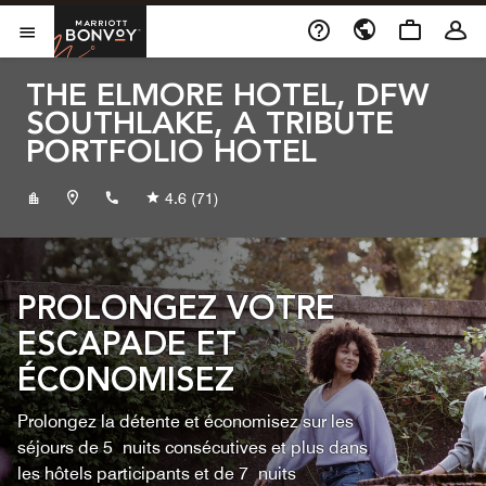
Skip to Content
Marriott Bonvoy
Ouvrir le menu
THE ELMORE HOTEL, DFW
SOUTHLAKE, A TRIBUTE
PORTFOLIO HOTEL
+18173291010
4.6
(71)
PROLONGEZ VOTRE
ESCAPADE ET
ÉCONOMISEZ
Prolongez la détente et économisez sur les
séjours de 5 nuits consécutives et plus dans
les hôtels participants et de 7 nuits