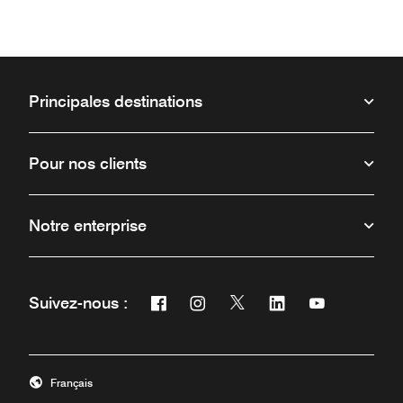
Principales destinations
Pour nos clients
Notre enterprise
Facebook
Instagram
Twitter
Linkedin
Youtube
Suivez-nous :
Ouvre une nouvelle fenêtre
Ouvre une nouvelle fenêtre
Ouvre une nouvelle fenêt
Ouvre une nouvelle 
Ouvre une nou
Français