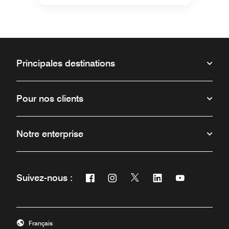
Principales destinations
Pour nos clients
Notre enterprise
Facebook
Instagram
Twitter
Linkedin
Youtube
Suivez-nous :
Ouvre une nouvelle fenêtre
Ouvre une nouvelle fenêtre
Ouvre une nouvelle fenêt
Ouvre une nouvelle 
Ouvre une nou
Français