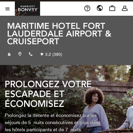
Skip to Content
Marriott Bonvoy
Ouvrir le menu
MARITIME HOTEL FORT
LAUDERDALE AIRPORT &
CRUISEPORT
+19545337846
3.2
(380)
PROLONGEZ VOTRE
ESCAPADE ET
ÉCONOMISEZ
Prolongez la détente et économisez sur les
séjours de 5 nuits consécutives et plus dans
les hôtels participants et de 7 nuits