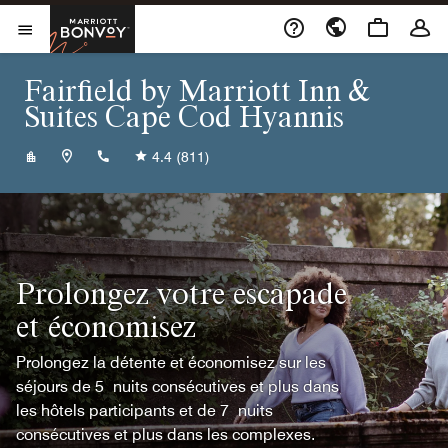
Skip to Content
Marriott Bonvoy
Ouvrir le menu
Fairfield by Marriott Inn &
Suites Cape Cod Hyannis
+15087716100
4.4
(811)
Prolongez votre escapade
et économisez
Prolongez la détente et économisez sur les
séjours de 5 nuits consécutives et plus dans
les hôtels participants et de 7 nuits
consécutives et plus dans les complexes.