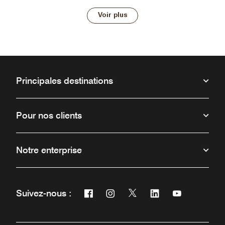
Voir plus
Principales destinations
Pour nos clients
Notre enterprise
Facebook
Instagram
Twitter
Linkedin
Youtube
Suivez-nous :
Ouvre une nouvelle fenêtre
Ouvre une nouvelle fenêtre
Ouvre une nouvelle fenêt
Ouvre une nouvelle 
Ouvre une nou