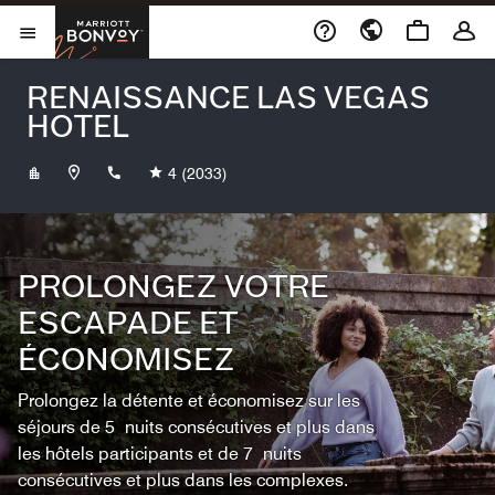
Skip to Content
Marriott Bonvoy
Ouvrir le menu
RENAISSANCE LAS VEGAS
HOTEL
+17027845700
4
(2033)
PROLONGEZ VOTRE
ESCAPADE ET
ÉCONOMISEZ
Prolongez la détente et économisez sur les
séjours de 5 nuits consécutives et plus dans
les hôtels participants et de 7 nuits
consécutives et plus dans les complexes.