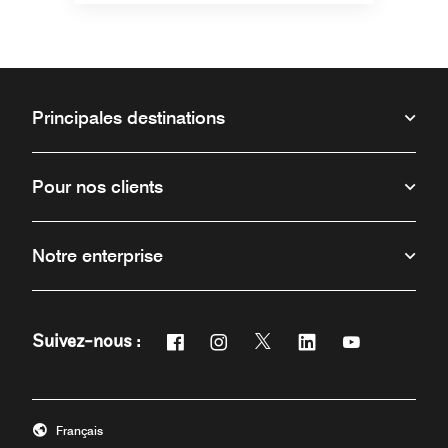
Principales destinations
Pour nos clients
Notre enterprise
Facebook
Instagram
Twitter
Linkedin
Youtube
Suivez-nous :
Ouvre une nouvelle fenêtre
Ouvre une nouvelle fenêtre
Ouvre une nouvelle fenêtr
Ouvre une nouvelle 
Ouvre une nou
Français