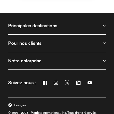
Principales destinations
Pour nos clients
Notre enterprise
Facebook
Instagram
Twitter
Linkedin
Youtube
Suivez-nous :
Ouvre une nouvelle fenêtre
Ouvre une nouvelle fenêtre
Ouvre une nouvelle fenêt
Ouvre une nouvelle 
Ouvre une nou
Français
© 1996 - 2023 Marriott International, Inc. Tous droits réservés.