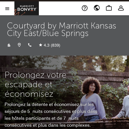
Skip to Content
Marriott Bonvoy
Ouvrir le menu
Courtyard by Marriott Kansas
City East/Blue Springs
+18162288100
4.3
(839)
Prolongez votre
escapade et
économisez
Prolongez la détente et économisez sur les
séjours de 5 nuits consécutives et plus dans
les hôtels participants et de 7 nuits
consécutives et plus dans les complexes.