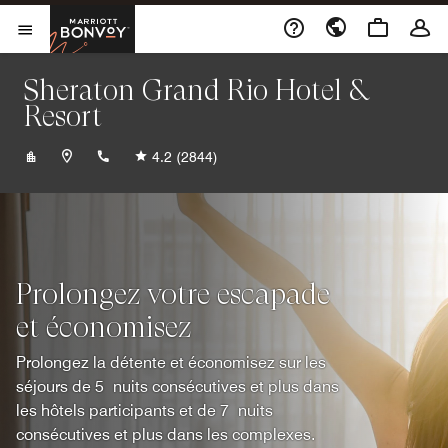
Skip to Content
Marriott Bonvoy
Ouvrir le menu
Sheraton Grand Rio Hotel &
Resort
+552122741122
4.2
(2844)
Prolongez votre escapade
et économisez
Prolongez la détente et économisez sur les
séjours de 5 nuits consécutives et plus dans
les hôtels participants et de 7 nuits
consécutives et plus dans les complexes.