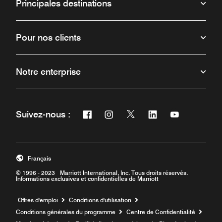
Principales destinations
Pour nos clients
Notre enterprise
Facebook
Instagram
Twitter
Linkedin
Youtube
Suivez-nous :
Ouvre une nouvelle fenêtre
Ouvre une nouvelle fenêtre
Ouvre une nouvelle fenêt
Ouvre une nouvelle 
Ouvre une nou
Français
© 1996 - 2023 Marriott International, Inc. Tous droits réservés.
Informations exclusives et confidentielles de Marriott
Ouvre une nouvelle fenêtre
Offres d'emploi
Conditions d'utilisation
Conditions générales du programme
Centre de Confidentialité