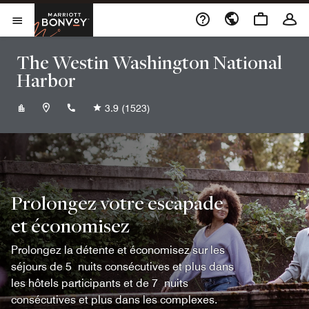
Skip to Content
Marriott Bonvoy
Ouvrir le menu
The Westin Washington National
Harbor
+13015673999
3.9
(1523)
Prolongez votre escapade
et économisez
Prolongez la détente et économisez sur les
séjours de 5 nuits consécutives et plus dans
les hôtels participants et de 7 nuits
consécutives et plus dans les complexes.