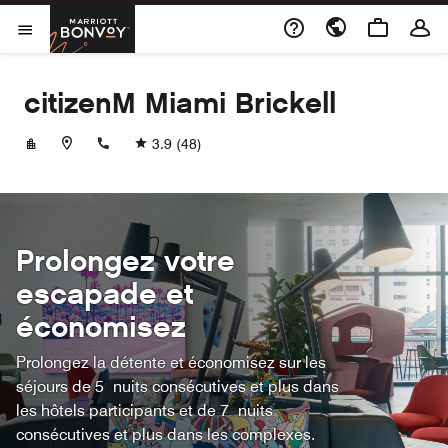
Skip to Content
Marriott Bonvoy
Ouvrir le menu
citizenM Miami Brickell
+13055293624
3.9
(48)
Prolongez votre
escapade et
économisez
Prolongez la détente et économisez sur les
séjours de 5 nuits consécutives et plus dans
les hôtels participants et de 7 nuits
consécutives et plus dans les complexes.