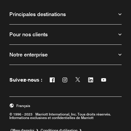
Principales destinations
Pour nos clients
Notre enterprise
Suivez-nous :
Facebook
Instagram
Twitter
Linkedin
Youtube
Ouvre une nouvelle fenêtre
Ouvre une nouvelle fenêtre
Ouvre une nouvelle fenêt
Ouvre une nouvelle
Ouvre une no
Français
© 1996 - 2023 Marriott International, Inc. Tous droits réservés.
Informations exclusives et confidentielles de Marriott
Ouvre une nouvelle fenêtre
Offres d'emploi
Conditions d'utilisation