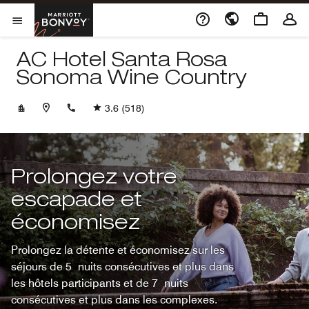
Skip to Content
Marriott Bonvoy
Ouvrir le menu
AC Hotel Santa Rosa
Sonoma Wine Country
+17075271075
3.6
(518)
Prolongez votre
escapade et
économisez
Prolongez la détente et économisez sur les
séjours de 5 nuits consécutives et plus dans
les hôtels participants et de 7 nuits
consécutives et plus dans les complexes.