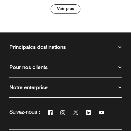
Voir plus
Principales destinations
Pour nos clients
Notre enterprise
Facebook
Instagram
Twitter
Linkedin
Youtube
Suivez-nous :
Ouvre une nouvelle fenêtre
Ouvre une nouvelle fenêtre
Ouvre une nouvelle fenêtr
Ouvre une nouvelle 
Ouvre une nou