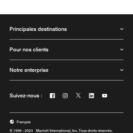
Principales destinations
Pour nos clients
Notre enterprise
Facebook
Instagram
Twitter
Linkedin
Youtube
Suivez-nous :
Ouvre une nouvelle fenêtre
Ouvre une nouvelle fenêtre
Ouvre une nouvelle fenêt
Ouvre une nouvelle 
Ouvre une nou
Français
© 1996 - 2023 Marriott International, Inc. Tous droits réservés.