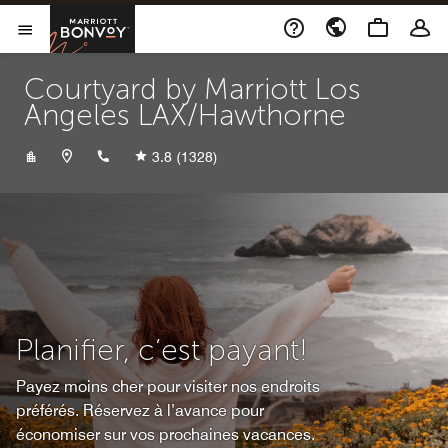
Skip to Content
Marriott Bonvoy
Ouvrir le menu
Courtyard by Marriott Los
Angeles LAX/Hawthorne
+13102631116
3.8
(1328)
Planifier, c’est payant!
Payez moins cher pour visiter nos endroits
préférés. Réservez à l’avance pour
économiser sur vos prochaines vacances.