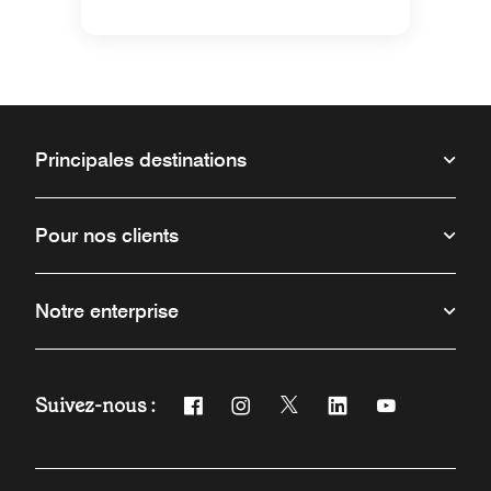
Principales destinations
Pour nos clients
Notre enterprise
Suivez-nous :
Facebook
Instagram
Twitter
Linkedin
Youtube
Ouvre une nouvelle fenêtre
Ouvre une nouvelle fenêtre
Ouvre une nouvelle fenêt
Ouvre une nouvelle 
Ouvre une nou