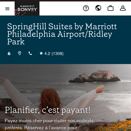
Skip to Content
Marriott Bonvoy
Ouvrir le menu
SpringHill Suites by Marriott
Philadelphia Airport/Ridley
Park
+16109156600
4.2
(1308)
Planifier, c’est payant!
Payez moins cher pour visiter nos endroits
préférés. Réservez à l’avance pour