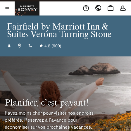
Skip to Content
Marriott Bonvoy
Ouvrir le menu
Fairfield by Marriott Inn &
Suites Verona Turning Stone
+13153638888
4.2
(909)
Planifier, c’est payant!
Payez moins cher pour visiter nos endroits
préférés. Réservez à l’avance pour
économiser sur vos prochaines vacances.