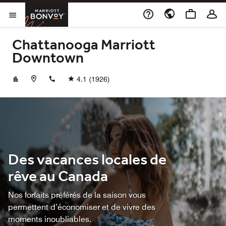
Skip to Content
Marriott Bonvoy
Ouvrir le menu
Chattanooga Marriott
Downtown
+14237560002
4.1
(1926)
Des vacances locales de
rêve au Canada
Nos forfaits préférés de la saison vous
permettent d’économiser et de vivre des
moments inoubliables.