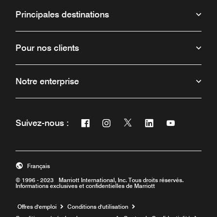
Principales destinations
Pour nos clients
Notre enterprise
Facebook
Instagram
Twitter
Linkedin
Youtube
Suivez-nous :
Ouvre une nouvelle fenêtre
Ouvre une nouvelle fenêtre
Ouvre une nouvelle fenêt
Ouvre une nouvelle 
Ouvre une nou
Français
© 1996 - 2023 Marriott International, Inc. Tous droits réservés.
Informations exclusives et confidentielles de Marriott
Ouvre une nouvelle fenêtre
Offres d'emploi
Conditions d'utilisation