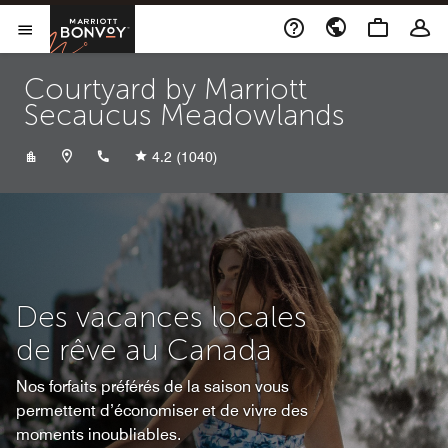
Skip to Content
Marriott Bonvoy
Ouvrir le menu
Courtyard by Marriott
Secaucus Meadowlands
+12016178888
4.2
(1040)
Des vacances locales
de rêve au Canada
Nos forfaits préférés de la saison vous
permettent d’économiser et de vivre des
moments inoubliables.