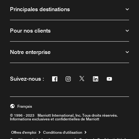
Principales destinations
Pour nos clients
Notre enterprise
Facebook
Instagram
Twitter
Linkedin
Youtube
Suivez-nous :
Ouvre une nouvelle fenêtre
Ouvre une nouvelle fenêtre
Ouvre une nouvelle fenêt
Ouvre une nouvelle 
Ouvre une nou
Français
© 1996 - 2023 Marriott International, Inc. Tous droits réservés.
Informations exclusives et confidentielles de Marriott
Ouvre une nouvelle fenêtre
Offres d'emploi
Conditions d'utilisation