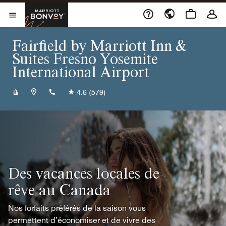
Skip to Content
Marriott Bonvoy
Ouvrir le menu
Fairfield by Marriott Inn &
Suites Fresno Yosemite
International Airport
+15598255200
4.6
(579)
Des vacances locales de
rêve au Canada
Nos forfaits préférés de la saison vous
permettent d’économiser et de vivre des