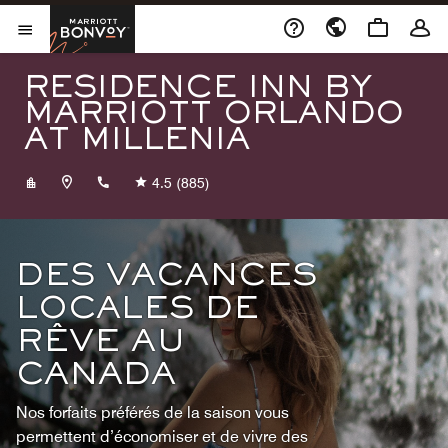
Skip to Content
Marriott Bonvoy
Ouvrir le menu
RESIDENCE INN BY
MARRIOTT ORLANDO
AT MILLENIA
+14073522700
4.5
(885)
DES VACANCES
LOCALES DE
RÊVE AU
CANADA
Nos forfaits préférés de la saison vous
permettent d’économiser et de vivre des