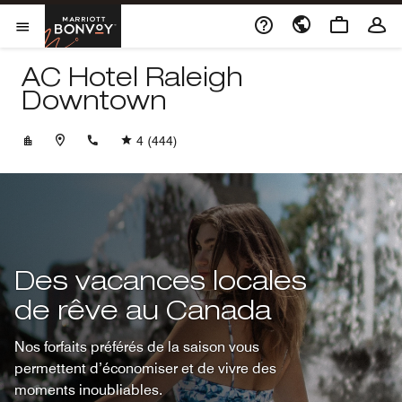
Skip to Content
Marriott Bonvoy
Ouvrir le menu
AC Hotel Raleigh
Downtown
+19198035100
4
(444)
Des vacances locales
de rêve au Canada
Nos forfaits préférés de la saison vous
permettent d’économiser et de vivre des
moments inoubliables.