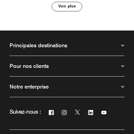
Voir plus
Principales destinations
Pour nos clients
Notre enterprise
Facebook
Instagram
Twitter
Linkedin
Youtube
Suivez-nous :
Ouvre une nouvelle fenêtre
Ouvre une nouvelle fenêtre
Ouvre une nouvelle fenêtr
Ouvre une nouvelle 
Ouvre une nou