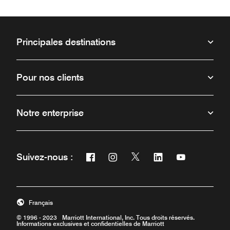
Principales destinations
Pour nos clients
Notre enterprise
Facebook
Instagram
Twitter
Linkedin
Youtube
Suivez-nous :
Ouvre une nouvelle fenêtre
Ouvre une nouvelle fenêtre
Ouvre une nouvelle fenêt
Ouvre une nouvelle 
Ouvre une nou
Français
© 1996 - 2023 Marriott International, Inc. Tous droits réservés.
Informations exclusives et confidentielles de Marriott