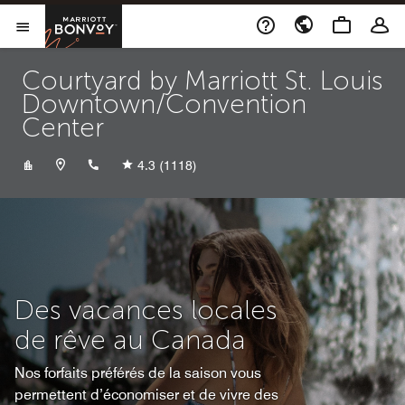
Skip to Content
Marriott Bonvoy
Ouvrir le menu
Courtyard by Marriott St. Louis
Downtown/Convention
Center
+13142317560
4.3
(1118)
Des vacances locales
de rêve au Canada
Nos forfaits préférés de la saison vous
permettent d’économiser et de vivre des