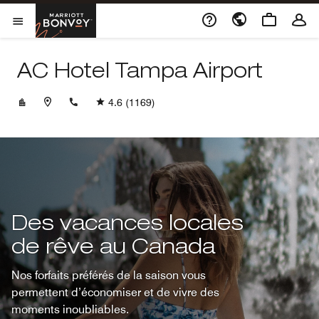
Skip to Content
Marriott Bonvoy
Ouvrir le menu
AC Hotel Tampa Airport
+18133504020
4.6
(1169)
Des vacances locales
de rêve au Canada
Nos forfaits préférés de la saison vous
permettent d’économiser et de vivre des
moments inoubliables.