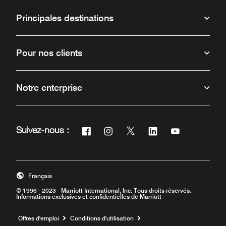
Principales destinations
Pour nos clients
Notre enterprise
Facebook
Instagram
Twitter
Linkedin
Youtube
Suivez-nous :
Ouvre une nouvelle fenêtre
Ouvre une nouvelle fenêtre
Ouvre une nouvelle fenêtr
Ouvre une nouvelle 
Ouvre une nou
Français
© 1996 - 2023 Marriott International, Inc. Tous droits réservés.
Informations exclusives et confidentielles de Marriott
Ouvre une nouvelle fenêtre
Offres d'emploi
Conditions d'utilisation