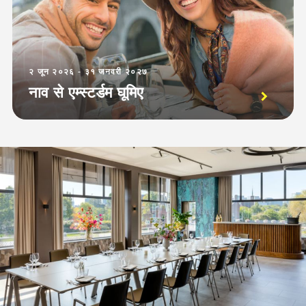
२ जून २०२६ - ३१ जनवरी २०२७
नाव से एम्स्टर्डम घूमिए