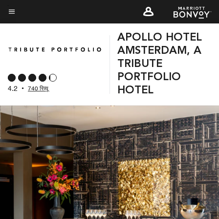
Skip
to
मेन्यू टेक्स्ट
main
APOLLO HOTEL
content
AMSTERDAM, A
TRIBUTE
PORTFOLIO
4.2
•
740 रिव्यू
HOTEL