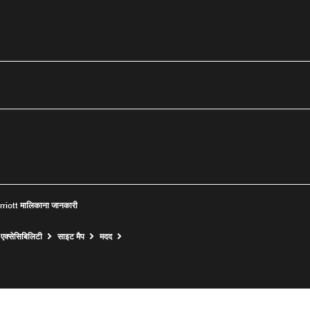
ट्यूब
riott मालिकाना जानकारी
Opens a new window
एक्सेसिबिलिटी
साइट मैप
मदद