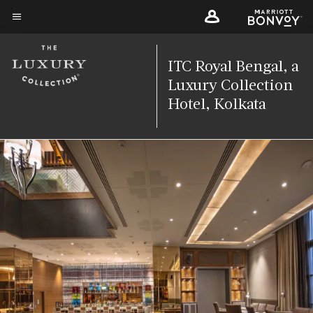
Skip
to
मेन्यू टेक्स्ट
main
content
ITC Royal Bengal, a
Luxury Collection
Hotel, Kolkata