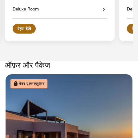
Deluxe Room
Delu
रेट्स देखें
रेट्स
ऑफ़र और पैकेज
मेंबर एक्सक्लूसिव