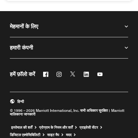
सदस्य होने की प्रतिष्ठा के साथ यात्रा करना और मजेदार हो जाता है सदस्य हो
मेहमानों के लिए
हमारी कंपनी
फेसबुक
इंस्टाग्राम
ट्विटर
लिंक्डिन
यूट्यूब
हमें फ़ॉलो करें
हिन्दी
© 1996 – 2026 Marriott International, Inc. सभी अधिकार सुरक्षित। Marriott
मालिकाना जानकारी
इस्तेमाल की शर्तें
प्रोग्राम के नियम और शर्तें
प्राइवेसी सेंटर
एक नया विंडो खोलता है
डिजिटल एक्सेसिबिलिटी
साइट मैप
मदद