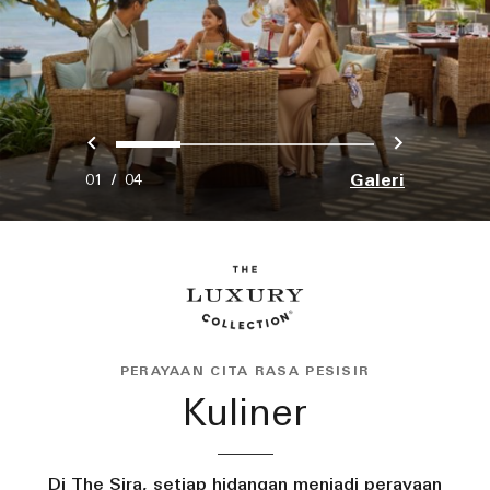
Sebelumnya
Berikut
0
1
2
3
Galeri
01
/
04
PERAYAAN CITA RASA PESISIR
Kuliner
Di The Sira, setiap hidangan menjadi perayaan