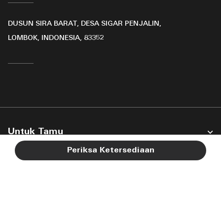
DUSUN SIRA BARAT, DESA SIGAR PENJALIN,
LOMBOK, INDONESIA, 83352
Untuk Tamu
Periksa Ketersediaan
Perusahaan Kami
Ikuti Kami:
Facebook
Instagram
Twitter
Linkedin
Youtube
Membuka jendela baru
Membuka jendela baru
Membuka jendela baru
Membuka jendela bar
Membuka jendel