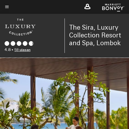
Skip
to
Teks menu
main
The Sira, Luxury
content
Collection Resort
and Spa, Lombok
4.8
•
58 ulasan