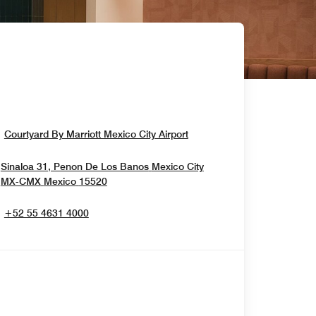
Opens In New Window
Courtyard By Marriott Mexico City Airport
Sinaloa 31, Penon De Los Banos
Mexico City
Opens In New Window
MX-CMX
Mexico
15520
+52 55 4631 4000