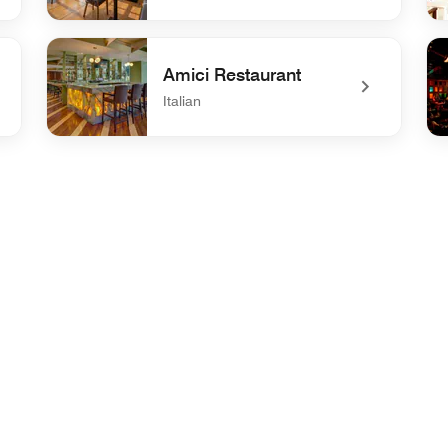
undefined Arume Terrace
un
Amici Restaurant
Italian
undefined Amici Restaurant
un