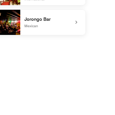
defined Condimento Restaurant
Jorongo Bar
Mexican
defined Jorongo Bar