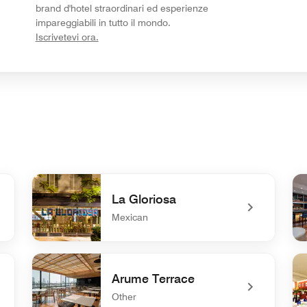
brand d'hotel straordinari ed esperienze
impareggiabili in tutto il mondo.
opens in new window
Iscrivetevi ora.
La Gloriosa
Mexican
undefined La Gloriosa
und
Arume Terrace
Other