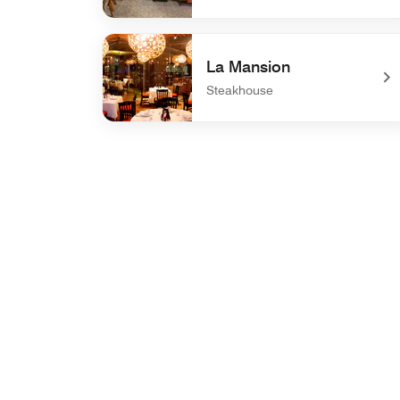
undefined Orrin Restaurant
La Mansion
Steakhouse
undefined La Mansion