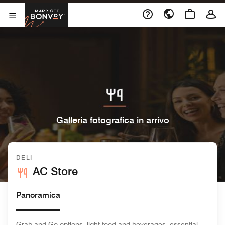
Skip to Content
Marriott Bonvoy
Aprite il menu
Galleria fotografica in arrivo
DELI
AC Store
Panoramica
Grab-and-Go options, light food and beverages, essential