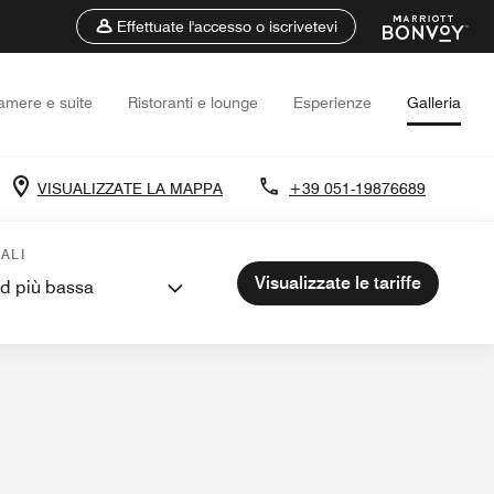
Effettuate l'accesso o iscrivetevi
amere e suite
Ristoranti e lounge
Esperienze
Galleria
VISUALIZZATE LA MAPPA
+39 051-19876689
ALI
Visualizzate le tariffe
rd più bassa