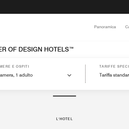
Panoramica
C
ER OF DESIGN HOTELS™
L'hotel
Camere
Suite
Da scoprire
Ristoranti e lounge
Fitness e relax
Spa
MERE E OSPITI
TARIFFE SPECI
camera,
1
adulto
Tariffa standa
FOTO E VIDEO
L'HOTEL