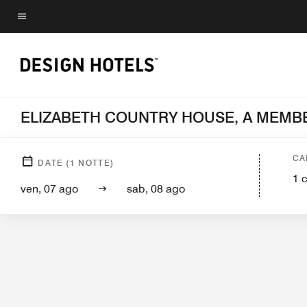
Skip
to
Testo del menu
main
content
ELIZABETH COUNTRY HOUSE, A MEMB
CA
DATE
(
1
NOTTE)
1
ven, 07 ago
sab, 08 ago