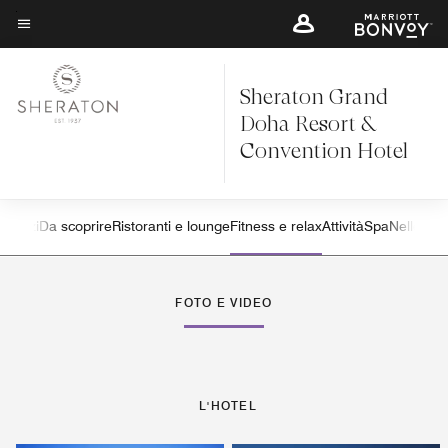
Skip
to
Testo del menu
main
Sheraton Grand
content
Doha Resort &
Convention Hotel
Servizi
Da scoprire
Ristoranti e lounge
Fitness e relax
Attività
Spa
Nelle vic
Freccia sinistra
Fre
FOTO E VIDEO
L'HOTEL