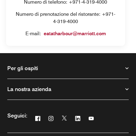
Numero di telefono: +971-4-319-4000
Numero di prenotazione del ristorante: +971-
4-319-4000
E-mail:
eatatharbour@marriott.com
Per gli ospiti
La nostra azienda
Seguici:
Facebook
Instagram
Twitter
Linkedin
Youtube
Opens a new window
Opens a new window
Opens a new window
Opens a new window
Opens a new windo