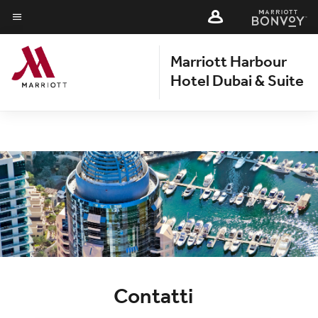
Skip
Skip
to
to
Testo del menu
main
main
Marriott Harbour
content
content
Hotel Dubai & Suite
Contatti