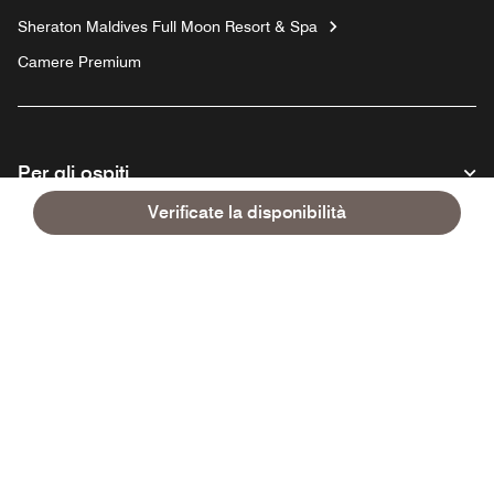
Sheraton Maldives Full Moon Resort & Spa
Camere Premium
Per gli ospiti
Verificate la disponibilità
La nostra azienda
Facebook
Instagram
Twitter
Linkedin
Youtube
Seguici:
Opens a new window
Opens a new window
Opens a new window
Opens a new window
Opens a new window
Italiano
© 1996 - 2026 Marriott International, Inc. Tutti i diritti riservati. Informazioni
di proprietà di Marriott