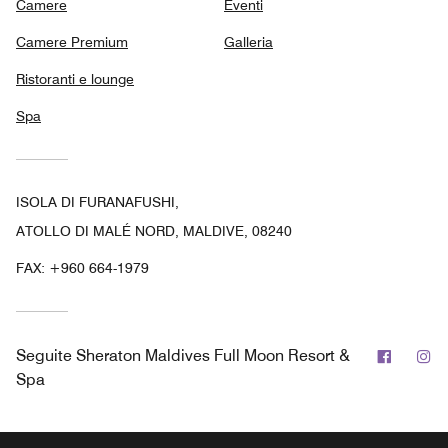
Camere
Eventi
Camere Premium
Galleria
Ristoranti e lounge
Spa
ISOLA DI FURANAFUSHI,
ATOLLO DI MALÉ NORD, MALDIVE, 08240
FAX:
+960 664-1979
Facebo
In
Seguite
Sheraton Maldives Full Moon Resort &
Spa