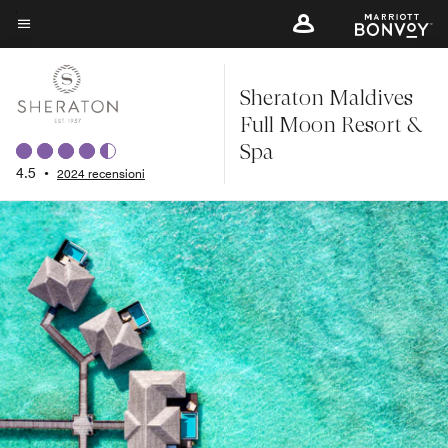
Skip
to
Testo del menu
main
Sheraton Maldives
content
Full Moon Resort &
Spa
4.5
•
2024 recensioni