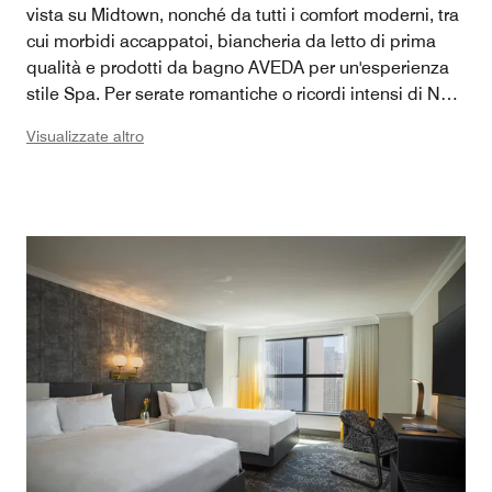
vista su Midtown, nonché da tutti i comfort moderni, tra
cui morbidi accappatoi, biancheria da letto di prima
qualità e prodotti da bagno AVEDA per un'esperienza
stile Spa. Per serate romantiche o ricordi intensi di New
York, fate vostro un pezzo di Times Square e
Visualizzate altro
immergetevi nel lusso della destinazione principale di
Manhattan con il vostro angolo privato che sovrasta il
trambusto e la frenesia della città.