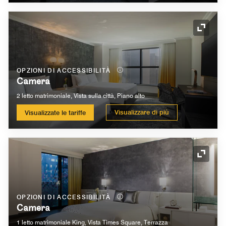
Icona 
OPZIONI DI ACCESSIBILITÀ
Camera
2 letto matrimoniale, Vista sulla città, Piano alto
Visualizzare di più
Visualizzate le tariffe
Icona 
OPZIONI DI ACCESSIBILITÀ
Camera
1 letto matrimoniale King, Vista Times Square, Terrazza