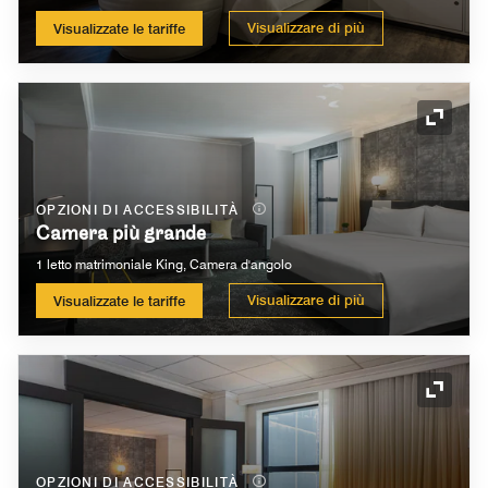
Visualizzare di più
Visualizzate le tariffe
Icona 
OPZIONI DI ACCESSIBILITÀ
Camera più grande
1 letto matrimoniale King, Camera d'angolo
Visualizzare di più
Visualizzate le tariffe
Icona 
OPZIONI DI ACCESSIBILITÀ