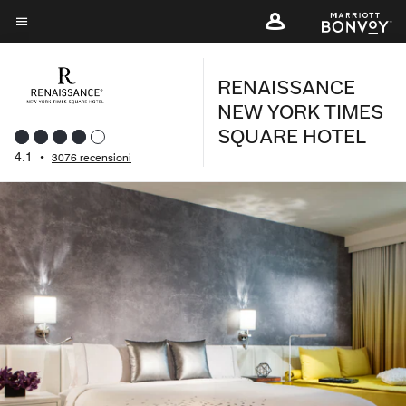
Skip
to
Testo del menu
main
RENAISSANCE
content
NEW YORK TIMES
SQUARE HOTEL
4.1
•
3076 recensioni