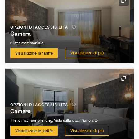
Icona 
OPZIONI DI ACCESSIBILITÀ
Camera
2 letto matrimoniale
Visualizzare di più
Visualizzate le tariffe
Icona 
OPZIONI DI ACCESSIBILITÀ
Camera
1 letto matrimoniale King, Vista sulla città, Piano alto
Visualizzare di più
Visualizzate le tariffe