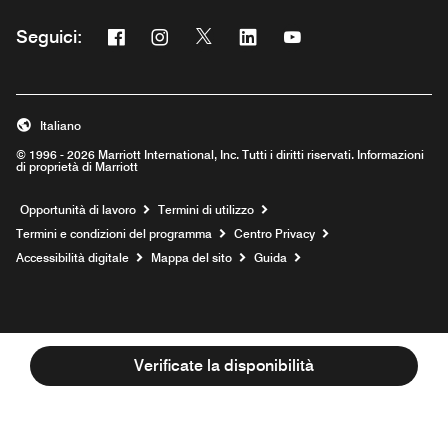
Facebook
Instagram
Twitter
Linkedin
Youtube
Seguici:
Opens a new window
Opens a new window
Opens a new window
Opens a new window
Opens a new window
Italiano
© 1996 - 2026 Marriott International, Inc. Tutti i diritti riservati. Informazioni
di proprietà di Marriott
Opens a new window
Opportunità di lavoro
Termini di utilizzo
Termini e condizioni del programma
Centro Privacy
Accessibilità digitale
Mappa del sito
Guida
Verificate la disponibilità