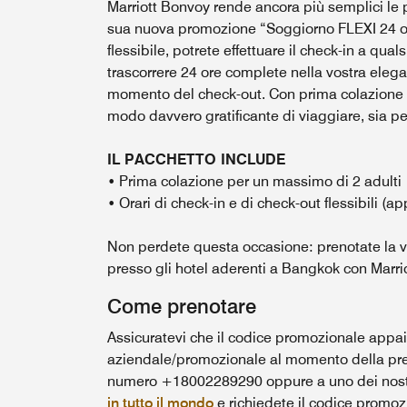
Marriott Bonvoy rende ancora più semplici le 
sua nuova promozione “Soggiorno FLEXI 24 ore
flessibile, potrete effettuare il check-in a qual
trascorrere 24 ore complete nella vostra elega
momento del check-out. Con prima colazione i
modo davvero gratificante di viaggiare, sia per
IL PACCHETTO INCLUDE
• Prima colazione per un massimo di 2 adulti
• Orari di check-in e di check-out flessibili (ap
Non perdete questa occasione: prenotate la vo
presso gli hotel aderenti a Bangkok con Marri
Come prenotare
Assicuratevi che il codice promozionale appaia
aziendale/promozionale al momento della pren
numero +18002289290 oppure a uno dei nost
in tutto il mondo
e richiedete il codice promoz