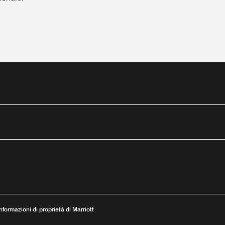
tube
stra
va finestra
una nuova finestra
 Informazioni di proprietà di Marriott