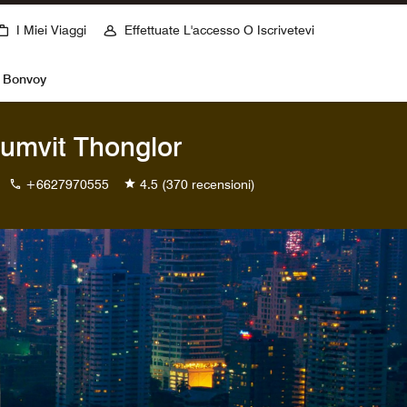
I Miei Viaggi
Effettuate L'accesso O Iscrivetevi
t Bonvoy
humvit Thonglor
+6627970555
4.5
(370 recensioni)