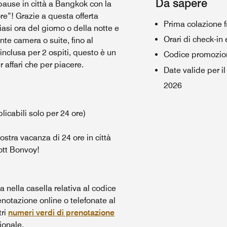
Da sapere
pause in città a Bangkok con la
”! Grazie a questa offerta
Prima colazione f
siasi ora del giorno o della notte e
Orari di check-in 
nte camera o suite, fino al
nclusa per 2 ospiti, questo è un
Codice promozio
 affari che per piacere.
Date valide per i
2026
plicabili solo per 24 ore)
stra vacanza di 24 ore in città
ott Bonvoy!
 nella casella relativa al codice
otazione online o telefonate al
ri
numeri verdi di prenotazione
ionale.