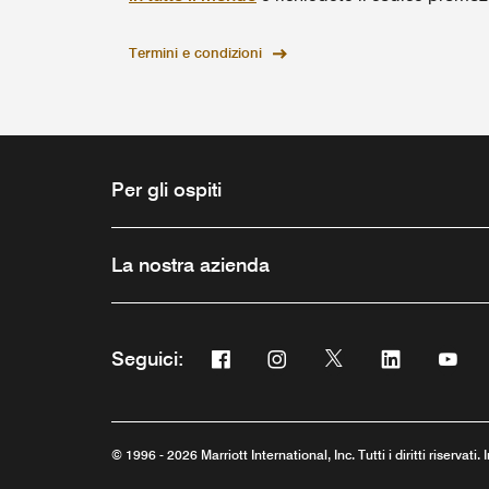
Termini e condizioni
Per gli ospiti
La nostra azienda
Facebook
Instagram
Twitter
Linkedin
You
Seguici:
Apre una nuova finestra
Apre una nuova finestra
Apre una nuova fine
Apre una nuo
Apre 
© 1996 - 2026 Marriott International, Inc. Tutti i diritti riservati.