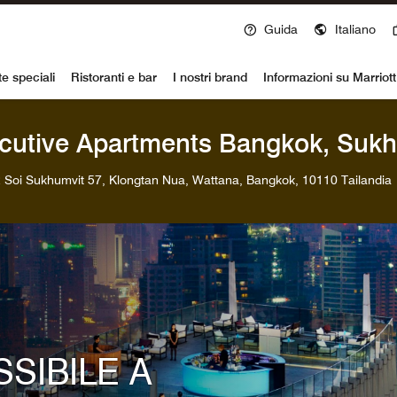
Guida
Italiano
voy
te speciali
Ristoranti e bar
I nostri brand
Informazioni su Marriot
ecutive Apartments Bangkok, Suk
 Soi Sukhumvit 57, Klongtan Nua, Wattana, Bangkok, 10110 Tailandia
SIBILE A