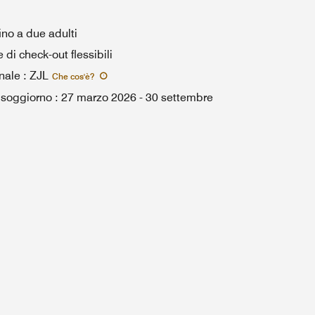
ino a due adulti
e di check-out flessibili
nale
:
ZJL
Che cos'è
?
l soggiorno
:
27 marzo 2026
-
30 settembre