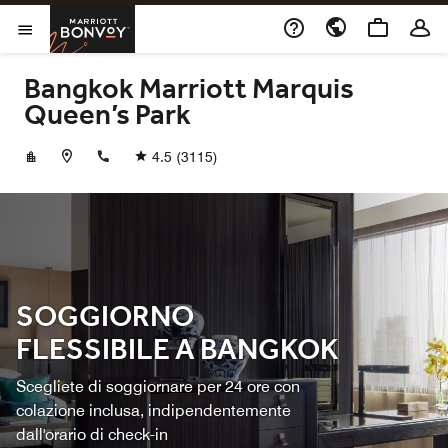
Skip to Content
Marriott Bonvoy
Aprite il menu
Bangkok Marriott Marquis
Queen’s Park
+6620595555
4.5
(3115)
SOGGIORNO
FLESSIBILE A BANGKOK
Scegliete di soggiornare per 24 ore con
colazione inclusa, indipendentemente
dall'orario di check-in