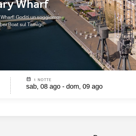
ary Wharf
y Wharf! Goditi un soggiorno
Uber Boat sul Tamigi.
1 NOTTE
sab, 08 ago - dom, 09 ago