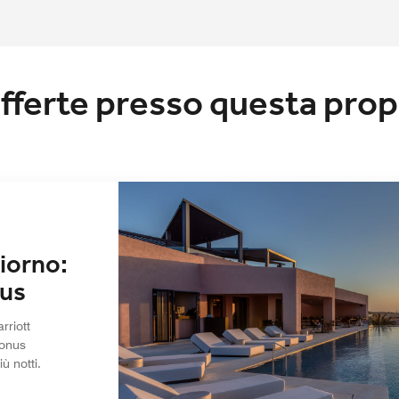
offerte presso questa prop
iorno:
nus
rriott
bonus
ù notti.