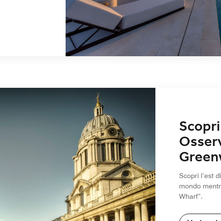
Scopri 
Osserv
Green
Scopri l’est 
mondo mentre 
Wharf”.