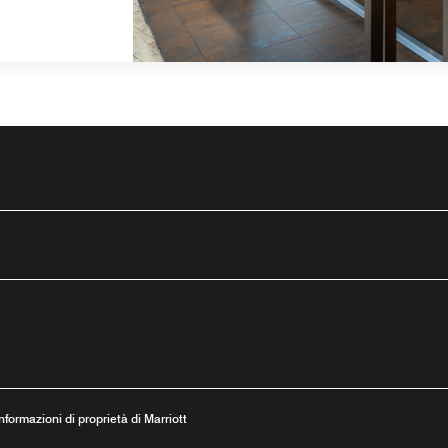
tube
stra
va finestra
una nuova finestra
 Informazioni di proprietà di Marriott