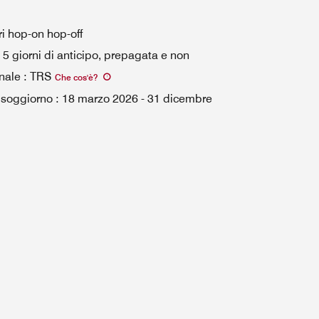
eri hop-on hop-off
5 giorni di anticipo, prepagata e non
nale
:
TRS
Che cos'è
?
l soggiorno
:
18 marzo 2026
-
31 dicembre