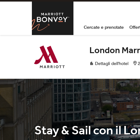
Skip to Content
Marriott Bon
Cercate e prenotate
Offer
London Marr
Dettagli dell'hotel
Stay & Sail con il L