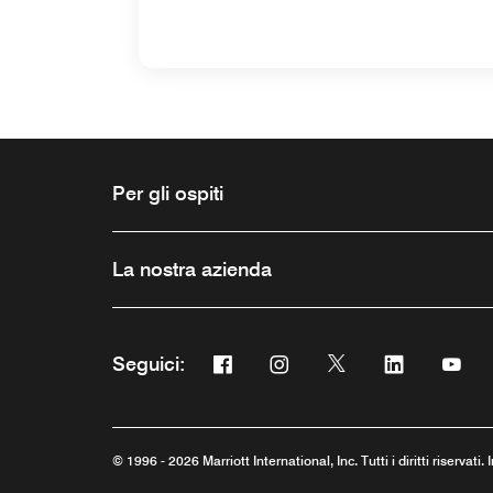
Per gli ospiti
La nostra azienda
Facebook
Instagram
Twitter
Linkedin
You
Seguici:
Apre una nuova finestra
Apre una nuova finestra
Apre una nuova fine
Apre una nuo
Apre 
© 1996 - 2026 Marriott International, Inc. Tutti i diritti riservati.