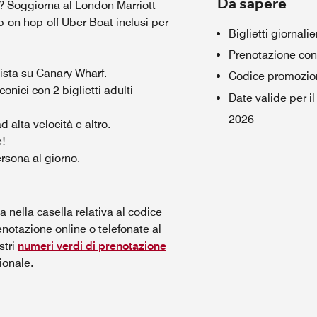
Da sapere
 Soggiorna al London Marriott
p-on hop-off Uber Boat inclusi per
Biglietti giornali
Prenotazione con 
ista su Canary Wharf.
Codice promozio
conici con 2 biglietti adulti
Date valide per i
2026
d alta velocità e altro.
e!
ersona al giorno.
 nella casella relativa al codice
otazione online o telefonate al
stri
numeri verdi di prenotazione
ionale.