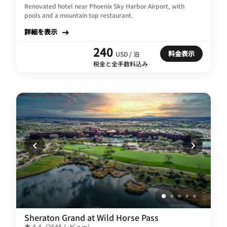
Renovated hotel near Phoenix Sky Harbor Airport, with
pools and a mountain top restaurant.
詳細を表示
240
料金表示
USD / 泊
税金と全手数料込み
Sheraton Grand at Wild Horse Pass
4.4
(2648 レビュー)