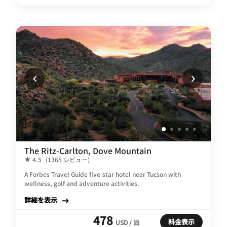
The Ritz-Carlton, Dove Mountain
4.5
(1365 レビュー)
A Forbes Travel Guide five-star hotel near Tucson with
wellness, golf and adventure activities.
詳細を表示
478
料金表示
USD / 泊