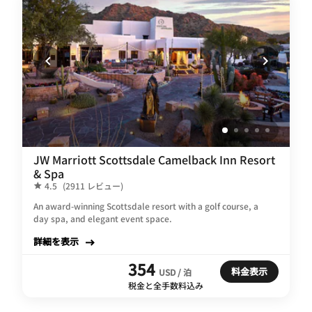
JW Marriott Scottsdale Camelback Inn Resort
& Spa
4.5
(2911 レビュー)
An award-winning Scottsdale resort with a golf course, a
day spa, and elegant event space.
詳細を表示
354
料金表示
USD / 泊
税金と全手数料込み