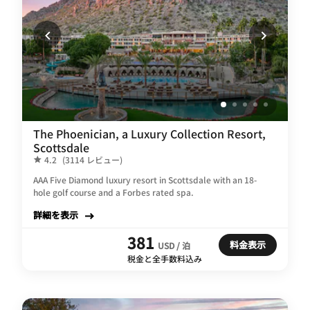
The Phoenician, a Luxury Collection Resort,
Scottsdale
4.2
(3114 レビュー)
AAA Five Diamond luxury resort in Scottsdale with an 18-
hole golf course and a Forbes rated spa.
詳細を表示
381
料金表示
USD / 泊
税金と全手数料込み