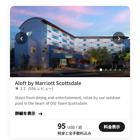
Aloft by Marriott Scottsdale
3.2
(556 レビュー)
Steps from dining and entertainment, relax by our outdoor
pool in the heart of Old Town Scottsdale.
詳細を表示
95
料金表示
USD / 泊
税金と全手数料込み