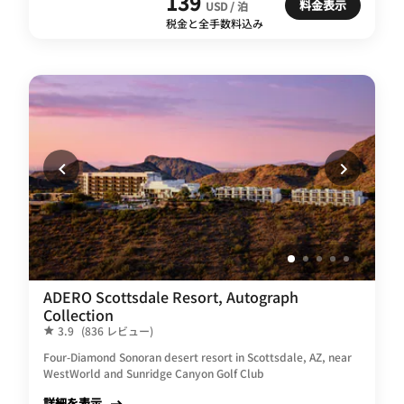
139
料金表示
USD / 泊
税金と全手数料込み
ADERO Scottsdale Resort, Autograph
Collection
3.9
(836 レビュー)
Four-Diamond Sonoran desert resort in Scottsdale, AZ, near
WestWorld and Sunridge Canyon Golf Club
詳細を表示