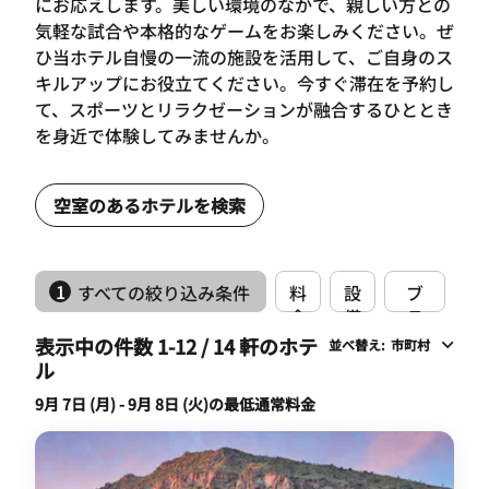
にお応えします。美しい環境のなかで、親しい方との
気軽な試合や本格的なゲームをお楽しみください。ぜ
ひ当ホテル自慢の一流の施設を活用して、ご自身のス
キルアップにお役立てください。今すぐ滞在を予約し
て、スポーツとリラクゼーションが融合するひととき
を身近で体験してみませんか。
空室のあるホテルを検索
1
すべての絞り込み条件
料
設
ブ
金
備
ラ
ン
表示中の件数 1-12 / 14 軒のホテ
並べ替え
:
市町村
ド
ル
9月 7日 (月) - 9月 8日 (火)の最低通常料金