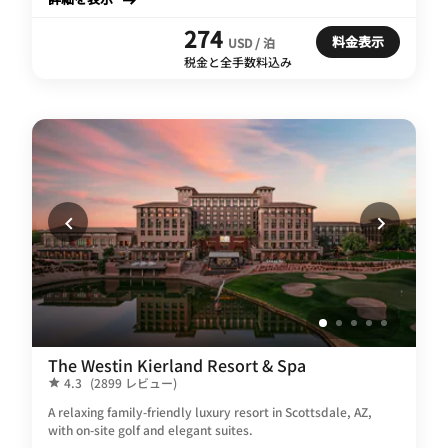
274
料金表示
USD / 泊
税金と全手数料込み
The Westin Kierland Resort & Spa
4.3
(2899 レビュー)
A relaxing family-friendly luxury resort in Scottsdale, AZ,
with on-site golf and elegant suites.