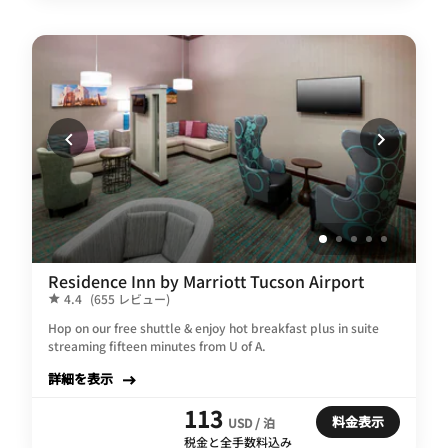
Residence Inn by Marriott Tucson Airport
4.4
(655 レビュー)
Hop on our free shuttle & enjoy hot breakfast plus in suite
streaming fifteen minutes from U of A.
詳細を表示
113
料金表示
USD / 泊
税金と全手数料込み