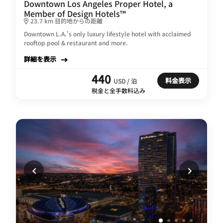
Downtown Los Angeles Proper Hotel, a
Member of Design Hotels™
23.7 km 目的地からの距離
Downtown L.A.'s only luxury lifestyle hotel with acclaimed
rooftop pool & restaurant and more.
詳細を表示
440
料金表示
USD / 泊
税金と全手数料込み