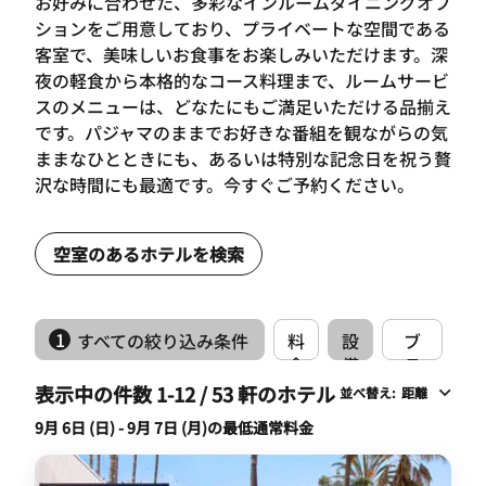
お好みに合わせた、多彩なインルームダイニングオプ
ションをご用意しており、プライベートな空間である
客室で、美味しいお食事をお楽しみいただけます。深
夜の軽食から本格的なコース料理まで、ルームサービ
スのメニューは、どなたにもご満足いただける品揃え
です。パジャマのままでお好きな番組を観ながらの気
ままなひとときにも、あるいは特別な記念日を祝う贅
沢な時間にも最適です。今すぐご予約ください。
空室のあるホテルを検索
1
すべての絞り込み条件
料
設
ブ
金
備
ラ
ン
表示中の件数 1-12 / 53 軒のホテル
並べ替え
:
距離
ド
9月 6日 (日) - 9月 7日 (月)の最低通常料金