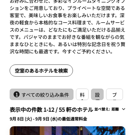
お好みに合わせた、多彩なインルームダイニングオプ
ションをご用意しており、プライベートな空間である
客室で、美味しいお食事をお楽しみいただけます。深
夜の軽食から本格的なコース料理まで、ルームサービ
スのメニューは、どなたにもご満足いただける品揃え
です。パジャマのままでお好きな番組を観ながらの気
ままなひとときにも、あるいは特別な記念日を祝う贅
沢な時間にも最適です。今すぐご予約ください。
空室のあるホテルを検索
1
すべての絞り込み条件
料
設
ブ
金
備
ラ
ン
表示中の件数 1-12 / 55 軒のホテル
並べ替え
:
距離
ド
9月 8日 (火) - 9月 9日 (水)の最低通常料金