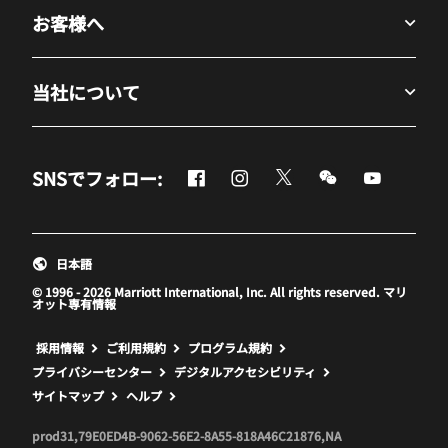
お客様へ
当社について
Facebook
Instagram
Twitter
Messenger
Youtube
SNSでフォロー:
新しいウィンドウで開く
新しいウィンドウで開く
新しいウィンドウで開
新しいウィンド
新しいウ
日本語
© 1996 - 2026 Marriott International, Inc. All rights reserved. マリ
オット専有情報
新しいウィンドウで開く
採用情報
ご利用規約
プログラム規約
プライバシーセンター
デジタルアクセシビリティ
サイトマップ
ヘルプ
prod31,79E0ED4B-9062-56E2-8A55-818A46C21876,NA