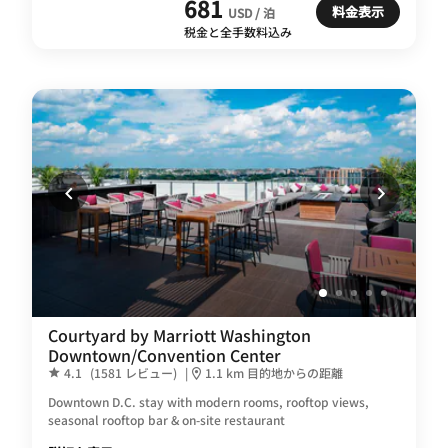
681
料金表示
USD / 泊
税金と全手数料込み
Courtyard by Marriott Washington
Downtown/Convention Center
4.1
(1581 レビュー)
|
1.1 km 目的地からの距離
Downtown D.C. stay with modern rooms, rooftop views,
seasonal rooftop bar & on-site restaurant