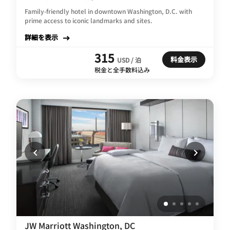
Family-friendly hotel in downtown Washington, D.C. with
prime access to iconic landmarks and sites.
詳細を表示
315
料金表示
USD / 泊
税金と全手数料込み
JW Marriott Washington, DC