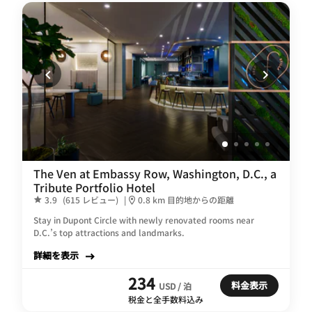
The Ven at Embassy Row, Washington, D.C., a
Tribute Portfolio Hotel
3.9
(615 レビュー)
|
0.8 km 目的地からの距離
Stay in Dupont Circle with newly renovated rooms near
D.C.’s top attractions and landmarks.
詳細を表示
234
料金表示
USD / 泊
税金と全手数料込み