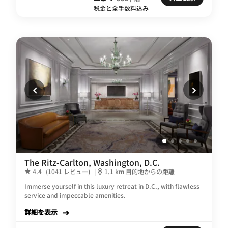
税金と全手数料込み
The Ritz-Carlton, Washington, D.C.
4.4
(1041 レビュー)
|
1.1 km 目的地からの距離
Immerse yourself in this luxury retreat in D.C., with flawless
service and impeccable amenities.
詳細を表示