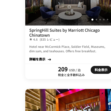
SpringHill Suites by Marriott Chicago
Chinatown
4.6
(835 レビュー)
Hotel near McCormick Place, Soldier Field, Museums,
dim sum, and teahouses. Offers free breakfast.
詳細を表示
209
料金表示
USD / 泊
税金と全手数料込み