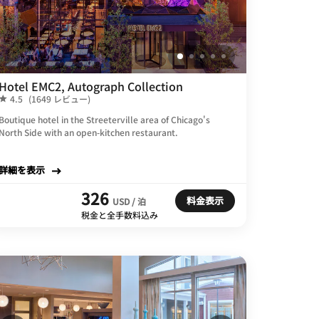
Hotel EMC2, Autograph Collection
4.5
(1649 レビュー)
Boutique hotel in the Streeterville area of Chicago's
North Side with an open-kitchen restaurant.
詳細を表示
326
料金表示
USD / 泊
税金と全手数料込み