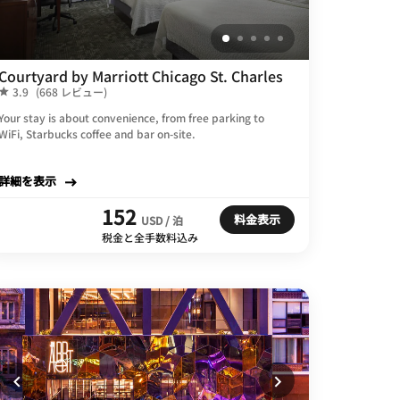
Courtyard by Marriott Chicago St. Charles
3.9
(668 レビュー)
Your stay is about convenience, from free parking to
WiFi, Starbucks coffee and bar on-site.
詳細を表示
152
料金表示
USD / 泊
税金と全手数料込み