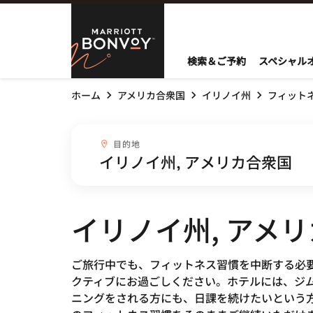
Skip to Content
Marriott Bo
検索＆ご予約
スペシャル
ホーム
アメリカ合衆国
イリノイ州
フィット
目的地combobox
目的地
イリノイ州, アメ
ご旅行中でも、フィットネス習慣を中断する必要はあ
クティブにお過ごしください。ホテルには、ジ
ニングをされる方にも、日課を続けたいという