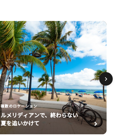
贅
を
極
め
た
セ
レ
ブ
レ
ー
シ
ョ
ン
複数のロケーション
ルメリディアンで、終わらない
夏を追いかけて