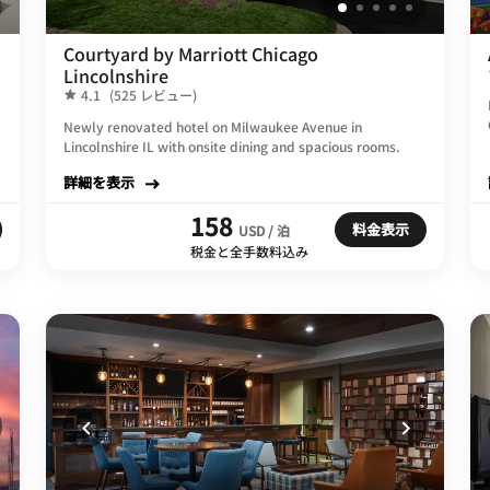
Courtyard by Marriott Chicago
Lincolnshire
4.1
(525 レビュー)
Newly renovated hotel on Milwaukee Avenue in
Lincolnshire IL with onsite dining and spacious rooms.
詳細を表示
158
料金表示
USD / 泊
税金と全手数料込み