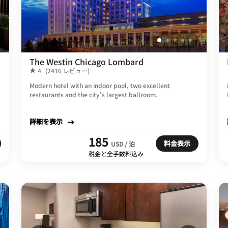
The Westin Chicago Lombard
4
(2416 レビュー)
Modern hotel with an indoor pool, two excellent
restaurants and the city's largest ballroom.
詳細を表示
185
料金表示
USD / 泊
税金と全手数料込み