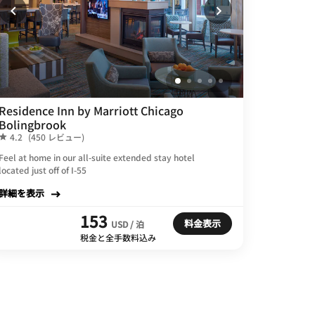
Residence Inn by Marriott Chicago
Bolingbrook
4.2
(450 レビュー)
Feel at home in our all-suite extended stay hotel
located just off of I-55
詳細を表示
153
料金表示
USD / 泊
税金と全手数料込み
The St.
Regis
Chicag