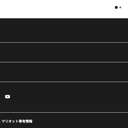
essenger
Youtube
で開く
ィンドウで開く
しいウィンドウで開く
新しいウィンドウで開く
eserved. マリオット専有情報