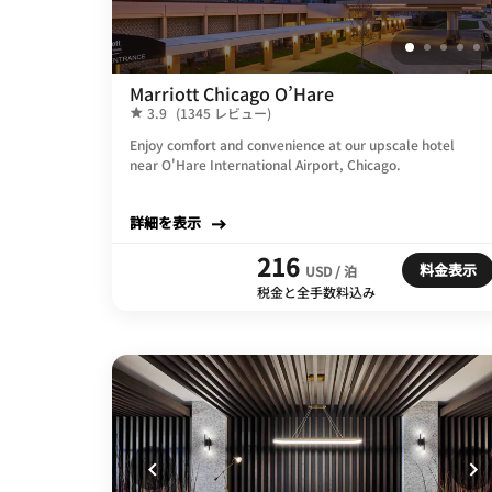
Marriott Chicago O’Hare
3.9
(1345 レビュー)
Enjoy comfort and convenience at our upscale hotel
near O'Hare International Airport, Chicago.
詳細を表示
216
料金表示
USD / 泊
税金と全手数料込み