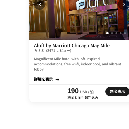
Aloft by Marriott Chicago Mag Mile
3.8
(2471 レビュー)
Magnificent Mile hotel with loft-inspired
accommodations, free wi-fi, indoor pool, and vibrant
lobby
詳細を表示
190
料金表示
USD / 泊
税金と全手数料込み