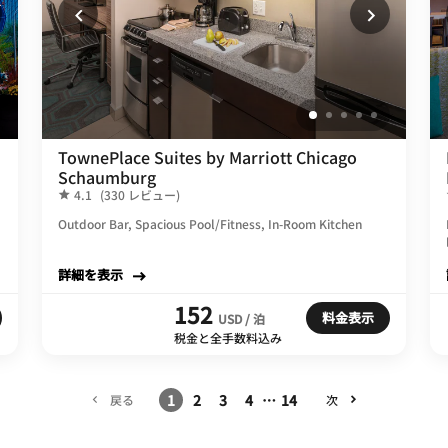
TownePlace Suites by Marriott Chicago
Schaumburg
4.1
(330 レビュー)
Outdoor Bar, Spacious Pool/Fitness, In-Room Kitchen
詳細を表示
152
料金表示
USD / 泊
税金と全手数料込み
1
2
3
4
…
14
戻る
次