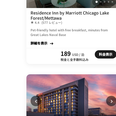
Residence Inn by Marriott Chicago Lake
Forest/Mettawa
4.4
(577 レビュー)
Pet-friendly hotel with free breakfast, minutes from
Great Lakes Naval Base
詳細を表示
189
料金表示
USD / 泊
税金と全手数料込み