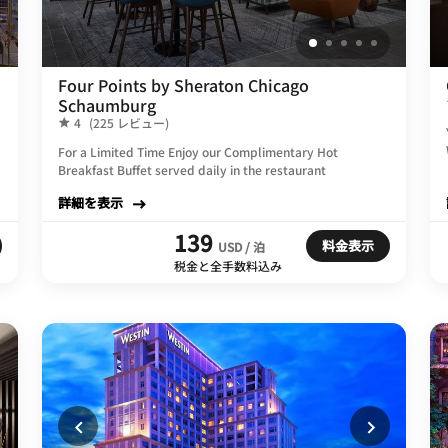
Four Points by Sheraton Chicago
Schaumburg
4
(225 レビュー)
For a Limited Time Enjoy our Complimentary Hot
Breakfast Buffet served daily in the restaurant
詳細を表示
139
料金表示
USD / 泊
税金と全手数料込み