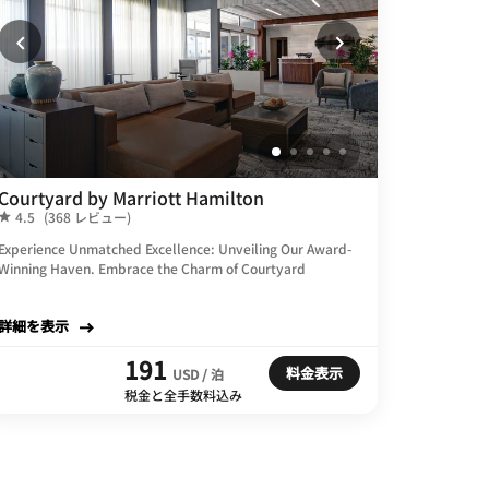
Courtyard by Marriott Hamilton
4.5
(368 レビュー)
Experience Unmatched Excellence: Unveiling Our Award-
Winning Haven. Embrace the Charm of Courtyard
詳細を表示
191
料金表示
USD / 泊
税金と全手数料込み