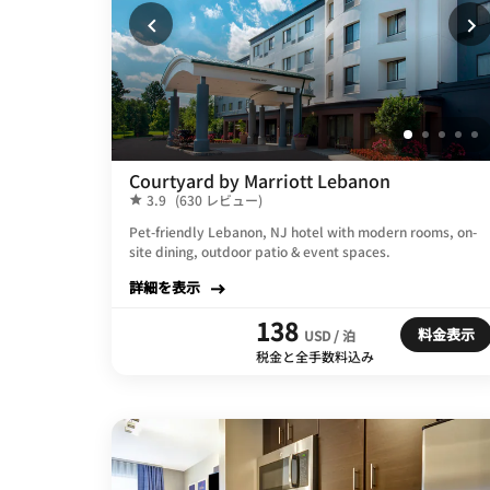
Courtyard by Marriott Lebanon
3.9
(630 レビュー)
Pet-friendly Lebanon, NJ hotel with modern rooms, on-
site dining, outdoor patio & event spaces.
詳細を表示
138
料金表示
USD / 泊
税金と全手数料込み