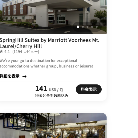
SpringHill Suites by Marriott Voorhees Mt.
Laurel/Cherry Hill
4.1
(1194 レビュー)
We're your go-to destination for exceptional
accommodations whether group, business or leisure!
詳細を表示
141
料金表示
USD / 泊
税金と全手数料込み