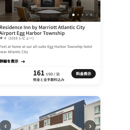
Residence Inn by Marriott Atlantic City
Airport Egg Harbor Township
4
(1016 レビュー)
Feel at home at our all-suite Egg Harbor Township hotel
near Atlantic City
詳細を表示
161
料金表示
USD / 泊
税金と全手数料込み