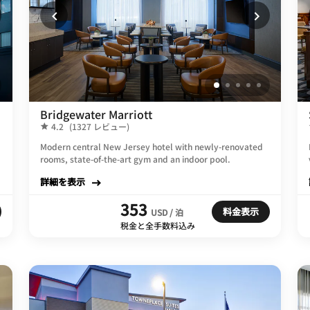
Bridgewater Marriott
4.2
(1327 レビュー)
Modern central New Jersey hotel with newly-renovated
rooms, state-of-the-art gym and an indoor pool.
詳細を表示
353
料金表示
USD / 泊
税金と全手数料込み