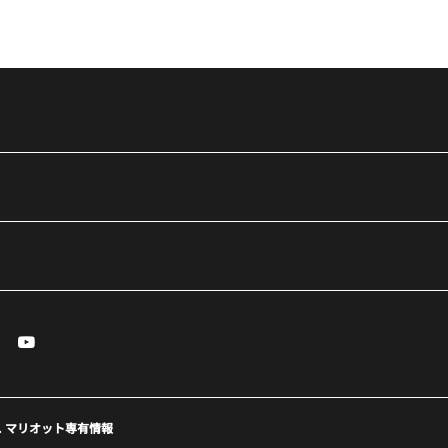
essenger
Youtube
で開く
ィンドウで開く
しいウィンドウで開く
新しいウィンドウで開く
eserved. マリオット専有情報