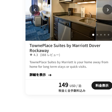
TownePlace Suites by Marriott Dover
Rockaway
4.3
(388 レビュー)
TownePlace Suites by Marriott is your home away from
home for long term stays or quick visits.
詳細を表示
149
料金表示
USD / 泊
税金と全手数料込み