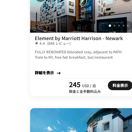
Element by Marriott Harrison - Newark
4.4
(849 レビュー)
FULLY RENOVATED Extended stay, adjacent to PATH
Train to NY, free hot breakfast, bar/restaurant
詳細を表示
245
料金表示
USD / 泊
税金と全手数料込み