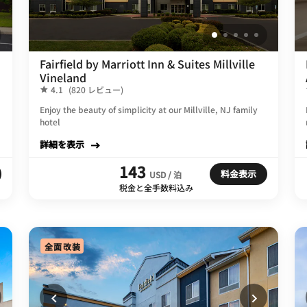
Fairfield by Marriott Inn & Suites Millville
Vineland
4.1
(820 レビュー)
Enjoy the beauty of simplicity at our Millville, NJ family
hotel
詳細を表示
143
料金表示
USD / 泊
税金と全手数料込み
全面改装