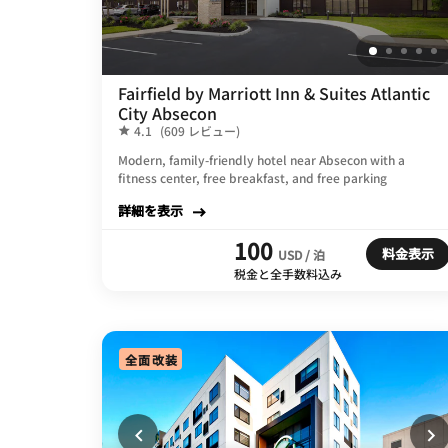
Fairfield by Marriott Inn & Suites Atlantic
City Absecon
4.1
(609 レビュー)
Modern, family-friendly hotel near Absecon with a
fitness center, free breakfast, and free parking
詳細を表示
100
料金表示
USD / 泊
税金と全手数料込み
全面改装