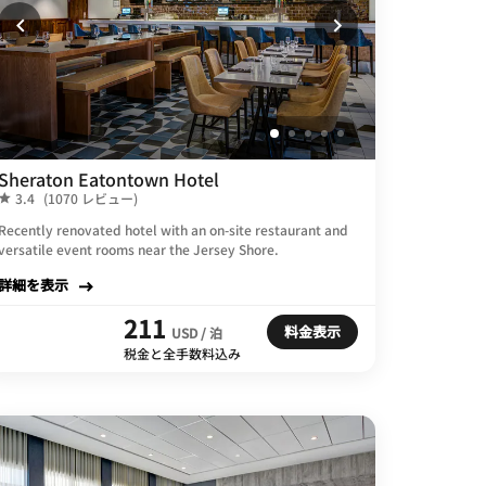
Sheraton Eatontown Hotel
3.4
(1070 レビュー)
Recently renovated hotel with an on-site restaurant and
versatile event rooms near the Jersey Shore.
詳細を表示
211
料金表示
USD / 泊
税金と全手数料込み