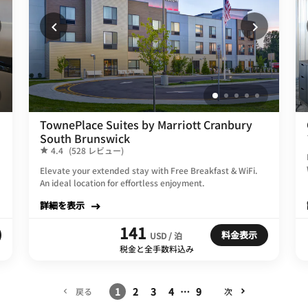
TownePlace Suites by Marriott Cranbury
South Brunswick
4.4
(528 レビュー)
Elevate your extended stay with Free Breakfast & WiFi.
An ideal location for effortless enjoyment.
詳細を表示
141
料金表示
USD / 泊
税金と全手数料込み
1
2
3
4
…
9
戻る
次