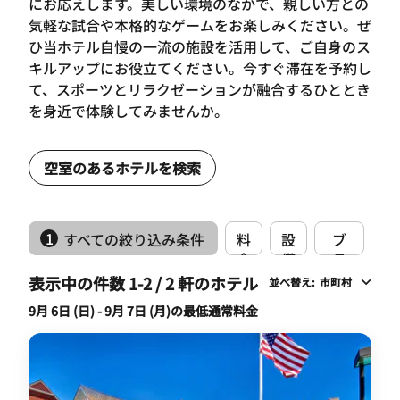
にお応えします。美しい環境のなかで、親しい方との
気軽な試合や本格的なゲームをお楽しみください。ぜ
ひ当ホテル自慢の一流の施設を活用して、ご自身のス
キルアップにお役立てください。今すぐ滞在を予約し
て、スポーツとリラクゼーションが融合するひととき
を身近で体験してみませんか。
空室のあるホテルを検索
1
すべての絞り込み条件
料
設
ブ
金
備
ラ
ン
表示中の件数 1-2 / 2 軒のホテル
並べ替え
:
市町村
ド
9月 6日 (日) - 9月 7日 (月)の最低通常料金