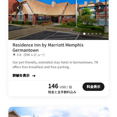
Residence Inn by Marriott Memphis
Germantown
3.6
(596 レビュー)
Our pet-friendly, extended stay hotel in Germantown, TN
offers free breakfast and free parking.
詳細を表示
146
料金表示
USD / 泊
税金と全手数料込み