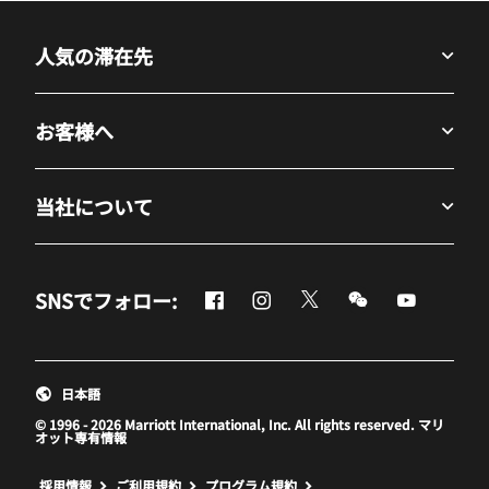
人気の滞在先
お客様へ
当社について
Facebook
Instagram
Twitter
Messenger
Youtube
SNSでフォロー:
新しいウィンドウで開く
新しいウィンドウで開く
新しいウィンドウで開
新しいウィンド
新しいウ
日本語
© 1996 - 2026 Marriott International, Inc. All rights reserved. マリ
オット専有情報
新しいウィンドウで開く
採用情報
ご利用規約
プログラム規約