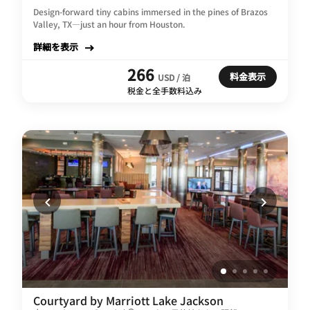
Design-forward tiny cabins immersed in the pines of Brazos
Valley, TX—just an hour from Houston.
詳細を表示
266
料金表示
USD / 泊
税金と全手数料込み
Courtyard by Marriott Lake Jackson