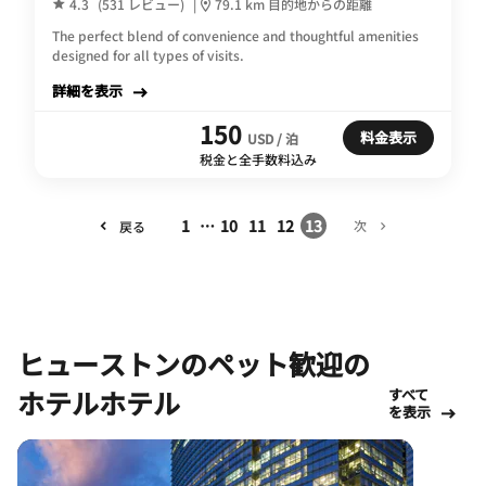
4.3
(531 レビュー)
|
79.1 km 目的地からの距離
The perfect blend of convenience and thoughtful amenities
designed for all types of visits.
詳細を表示
150
料金表示
USD / 泊
税金と全手数料込み
1
…
10
11
12
13
次
戻る
ヒューストンのペット歓迎の
ホテルホテル
すべて
を表示