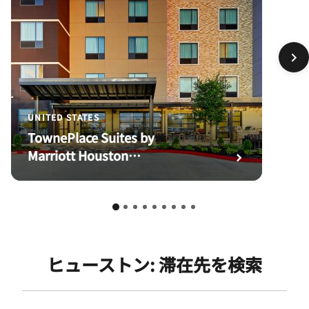
UNITED STATES
TownePlace Suites by
Marriott Houston
Northwest/Beltway 8
ヒューストン: 滞在先を検索