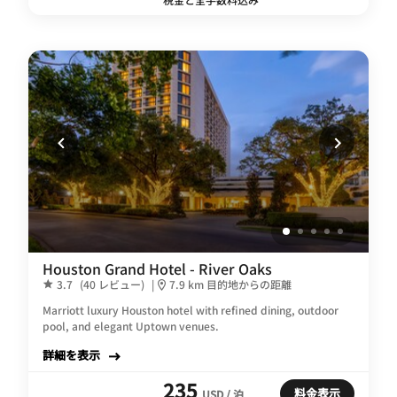
Houston Grand Hotel - River Oaks
3.7
(40 レビュー)
|
7.9 km 目的地からの距離
Marriott luxury Houston hotel with refined dining, outdoor
pool, and elegant Uptown venues.
詳細を表示
235
料金表示
USD / 泊