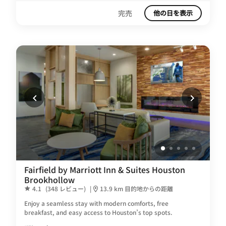
完売
他の日を表示
Fairfield by Marriott Inn & Suites Houston
Brookhollow
4.1
(348 レビュー)
|
13.9 km 目的地からの距離
Enjoy a seamless stay with modern comforts, free
breakfast, and easy access to Houston’s top spots.