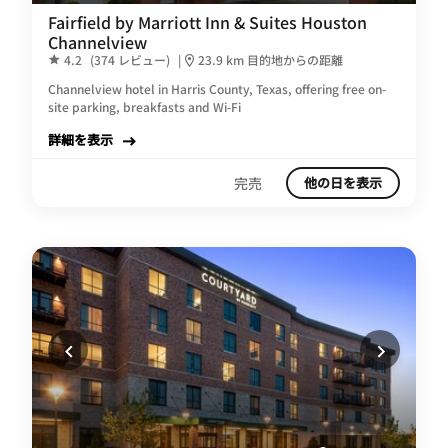
Fairfield by Marriott Inn & Suites Houston
Channelview
4.2
(374 レビュー)
|
23.9 km 目的地からの距離
Channelview hotel in Harris County, Texas, offering free on-
site parking, breakfasts and Wi-Fi
詳細を表示
完売
他の日を表示