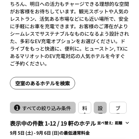
ちろん、明日への活力もチャージできる理想的な空間
がお客様をお待ちしています。観光スポットや人気の
レストラン、活気ある市場などにも近い場所で、安全
に手軽にお車を充電できます。お客様のご滞在がより
シームレスでサステナブルなものになるよう設計され
た、多彩なEV充電オプションをお選びください。ド
ライブをもっと快適に、便利に。ヒューストン, TXに
あるマリオットのEV充電対応の人気ホテルを今すぐ
ご予約ください。
空室のあるホテルを検索
1
すべての絞り込み条件
料
設
ブ
金
備
ラ
ン
表示中の件数 1-12 / 19 軒のホテル
並べ替え
:
距離
ド
9月 5日 (土) - 9月 6日 (日)の最低通常料金