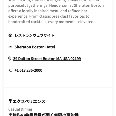
purposeful gatherings, Henderson at Sheraton Boston
offers a locally inspired menu and refined bar
experience. From classic breakfast favorites to
handcrafted cocktails, every moment is elevated.
Opens In New Window
レストランウェブサイト
Opens In New Window
Sheraton Boston Hotel
Opens In New Wi
39 Dalton Street
Boston
MA
USA
02199
+1 617 236-2000
エクスペリエンス
Casual Dining
無料の会員登録が開く無限の可能性