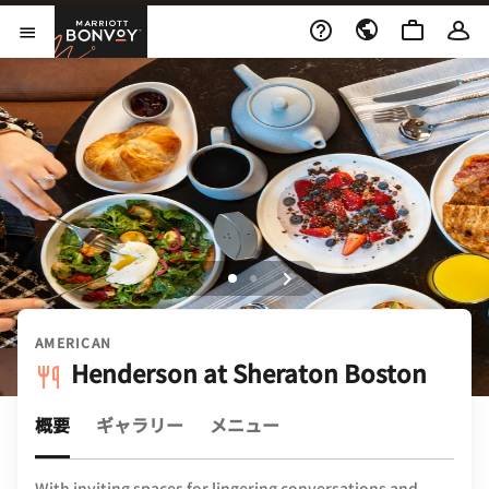
Skip to Content
Marriott Bonvoy
メニューを開く
AMERICAN
Henderson at Sheraton Boston
概要
ギャラリー
メニュー
With inviting spaces for lingering conversations and