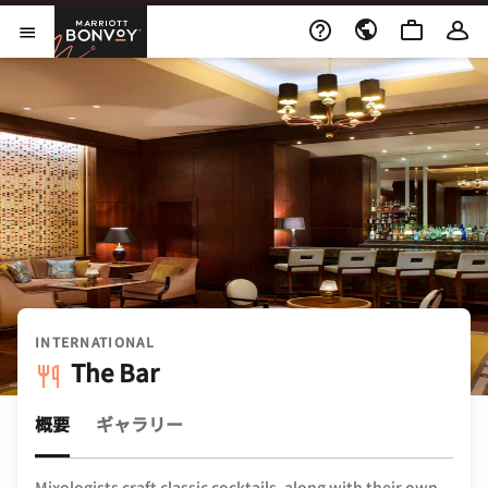
Skip to Content
Marriott Bonvoy
メニューを開く
INTERNATIONAL
The Bar
概要
ギャラリー
Mixologists craft classic cocktails, along with their own