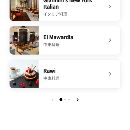
Giannini's New York
Italian
イタリア料理
undefined Giannini's New York Italian
El Mawardia
中東料理
undefined El Mawardia
Rawi
中東料理
undefined Rawi