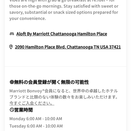
those on-the-go mornings. Stay satisfied with sweet or
savory, substantial or snack sized options prepared for
your convenience.
Opens In 
Aloft By Marriott Chattanooga Hamilton Place
Ope
2090 Hamilton Place Blvd.
Chattanooga
TN
USA
37421
無料の会員登録が開く無限の可能性
Marriott Bonvoy®会員になると、世界中の卓越したホテル
ブランドと比類のない体験の数々をお楽しみいただけます。
opens in new window
今すぐご入会ください。
営業時間
Monday
6:00 AM - 10:00 AM
Tuesday
6:00 AM - 10:00 AM