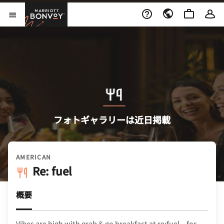
Skip to Content
Marriott Bonvoy
メニューを開く
フォトギャラリーは近日掲載
AMERICAN
Re: fuel
概要
Vibes are high with grab & go breakfast at re:fuel – for